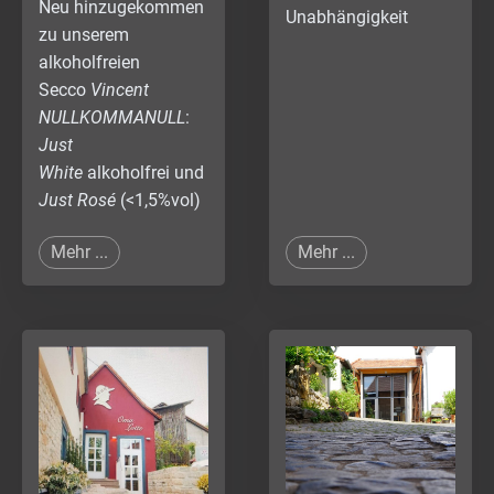
Neu hinzugekommen
Unabhängigkeit
zu unserem
alkoholfreien
Secco
V
incent
NULLKOMMANULL
:
Just
White
alkoholfrei
und
Just Rosé
(<1,5%vol)
Mehr ...
Mehr ...